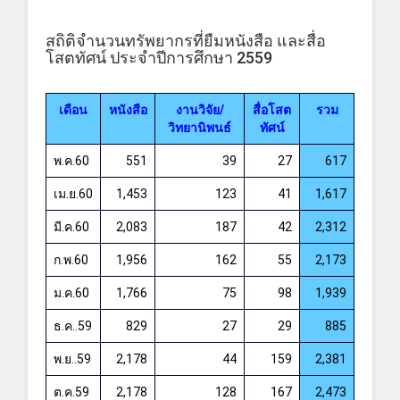
สถิติจำนวนทรัพยากรที่ยืมหนังสือ และสื่อ
โสตทัศน์ ประจำปีการศึกษา 2559
เดือน
หนังสือ
งานวิจัย/
สื่อโสต
รวม
วิทยานิพนธ์
ทัศน์
พ.ค.60
551
39
27
617
เม.ย.60
1,453
123
41
1,617
มี.ค.60
2,083
187
42
2,312
ก.พ.60
1,956
162
55
2,173
ม.ค.60
1,766
75
98
1,939
ธ.ค..59
829
27
29
885
พ.ย..59
2,178
44
159
2,381
ต.ค.59
2,178
128
167
2,473