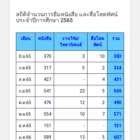
สถิติจำนวนการยืมหนังสือ และสื่อโสตทัศน์
ประจำปีการศึกษา 2565
เดือน
หนังสือ
งานวิจัย/
สื่อโสต
รวม
วิทยานิพนธ์
ทัศน์
มิ.ย.65
370
3
10
383
ก.ค.65
317
5
2
324
ส.ค.65
427
-
4
431
ก.ย.65
541
23
5
569
ต.ค.65
476
12
2
490
พ.ย.65
554
10
7
571
ธ.ค.65
151
-
-
151
ม.ค.66
589
13
5
607